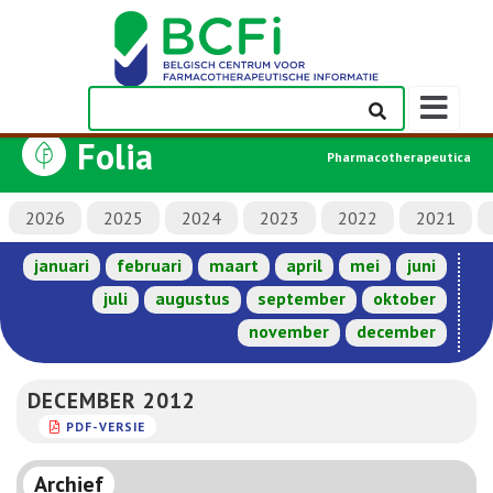
Weergeven
navigatieba
Folia
Pharmacotherapeutica
2026
2025
2024
2023
2022
2021
januari
februari
maart
april
mei
juni
juli
augustus
september
oktober
november
december
DECEMBER 2012
PDF-VERSIE
Archief