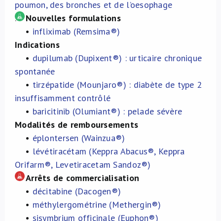
poumon, des bronches et de l’oesophage
.
Nouvelles formulations
•
infliximab (Remsima®)
Indications
•
dupilumab (Dupixent®) : urticaire chronique
spontanée
•
tirzépatide (Mounjaro®) : diabète de type 2
insuffisamment contrôlé
•
baricitinib (Olumiant®) : pelade sévère
Modalités de remboursements
•
éplontersen (Wainzua®)
•
lévétiracétam (Keppra Abacus®, Keppra
Orifarm®, Levetiracetam Sandoz®)
Arrêts de commercialisation
•
décitabine (Dacogen®)
•
méthylergométrine (Methergin®)
•
sisymbrium officinale (Euphon®)