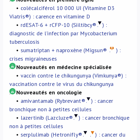
•
colécalciférol 10 000 UI (Vitamine D3
À propos de nous
Viatris®) : carence en vitamine D
•
rdESAT-6 + rCFP-10 (Siiltibcy®
.
) :
NL
diagnostic de l’infection par Mycobacterium
tuberculosis
•
sumatriptan + naproxène (Migsun®
.
) :
crises migraineuses
.
Nouveautés en médecine spécialisée
•
vaccin contre le chikungunya (Vimkunya®) :
vaccination contre le virus du chikungunya
.
Nouveautés en oncologie
•
amivantamab (Rybrevant®
.
) : cancer
bronchique non à petites cellules
•
lazertinib (Lazcluze®
.
) : cancer bronchique
non à petites cellules
•
serplulimab (Hetronifly®
.
.
) : cancer du