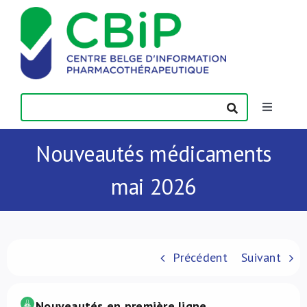
Passer
au
contenu
Toggle
Navigatio
Actualités
Nouveautés médicaments
mai 2026
Publications
Formations
Précédent
Suivant
Contact
.
Nouveautés en première ligne