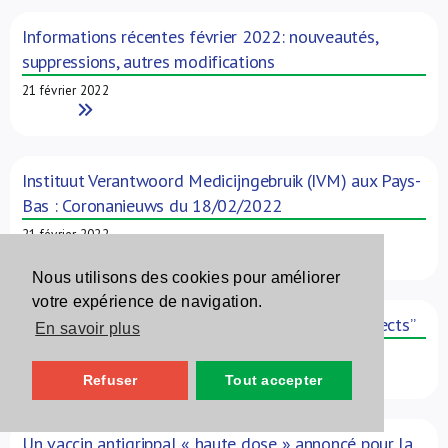
Informations récentes février 2022: nouveautés,
suppressions, autres modifications
21 février 2022
Read More
Instituut Verantwoord Medicijngebruik (IVM) aux Pays-
Bas : Coronanieuws du 18/02/2022
21 février 2022
Read More
Nous utilisons des cookies pour améliorer
votre expérience de navigation.
Nouvel e-learning: Interactions – les “usual suspects”
En savoir plus
10 février 2022
Read More
Refuser
Tout accepter
Un vaccin antigrippal « haute dose » annoncé pour la