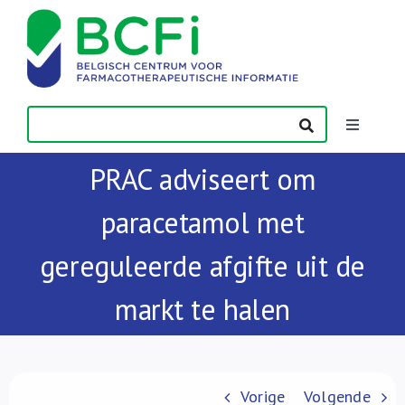
Skip
to
content
Toggle
Navigatio
PRAC adviseert om
Nieuws
paracetamol met
Publicaties
gereguleerde afgifte uit de
Vorming
markt te halen
Contact
Vorige
Volgende