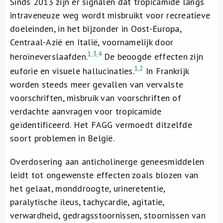
Sinds 2013 zijn er signalen dat tropicamide langs
intraveneuze weg wordt misbruikt voor recreatieve
doeleinden, in het bijzonder in Oost-Europa,
Centraal-Azië en Italië, voornamelijk door
1,3,4
heroïneverslaafden.
De beoogde effecten zijn
1,2
euforie en visuele hallucinaties.
In Frankrijk
worden steeds meer gevallen van vervalste
voorschriften, misbruik van voorschriften of
verdachte aanvragen voor tropicamide
geïdentificeerd. Het FAGG vermoedt ditzelfde
soort problemen in België.
Overdosering aan anticholinerge geneesmiddelen
leidt tot ongewenste effecten zoals blozen van
het gelaat, monddroogte, urineretentie,
paralytische ileus, tachycardie, agitatie,
verwardheid, gedragsstoornissen, stoornissen van