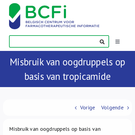
Skip
to
content
Toggle
Navigatio
Nieuws
Misbruik van oogdruppels op
basis van tropicamide
Publicaties
Vorming
Vorige
Volgende
Contact
Misbruik van oogdruppels op basis van