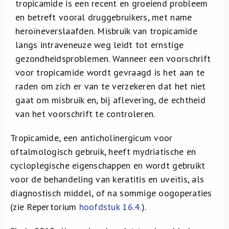
tropicamide is een recent en groeiend probleem
Over ons
en betreft vooral druggebruikers, met name
heroïneverslaafden. Misbruik van tropicamide
FR
langs intraveneuze weg leidt tot ernstige
gezondheidsproblemen. Wanneer een voorschrift
voor tropicamide wordt gevraagd is het aan te
raden om zich er van te verzekeren dat het niet
gaat om misbruik en, bij aflevering, de echtheid
van het voorschrift te controleren.
Tropicamide, een anticholinergicum voor
oftalmologisch gebruik, heeft mydriatische en
cycloplegische eigenschappen en wordt gebruikt
voor de behandeling van keratitis en uveïtis, als
diagnostisch middel, of na sommige oogoperaties
(zie Repertorium
hoofdstuk 16.4.
).