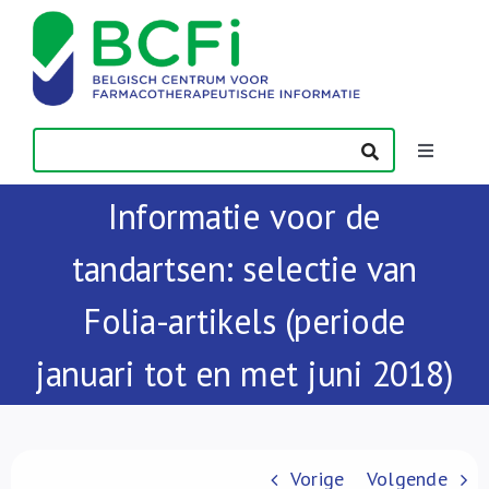
Skip
to
content
Toggle
Navigatio
Informatie voor de
Nieuws
tandartsen: selectie van
Publicaties
Folia-artikels (periode
Vorming
januari tot en met juni 2018)
Contact
Vorige
Volgende