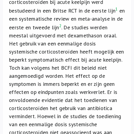
corticosteroïden bij acute keelpijn werd
Over ons
1
bestudeerd in een Britse RCT in de eerste lijn
en
een systematische review en meta-analyse in de
FR
2
eerste en tweede lijn
. De studies werden
meestal uitgevoerd met dexamethason oraal.
Het gebruik van een eenmalige dosis
systemische corticosteroïden heeft mogelijk een
beperkt symptomatisch effect bij acute keelpijn.
Toch kan volgens het BCFI dit beleid niet
aangemoedigd worden. Het effect op de
symptomen is immers beperkt en er zijn geen
effecten op eindpunten zoals werkverlet. Er is
onvoldoende evidentie dat het toedienen van
corticosteroïden het gebruik van antibiotica
vermindert. Hoewel in de studies de toediening
van een eenmalige dosis systemische
corticosteroïden niet geassocieerd was aan