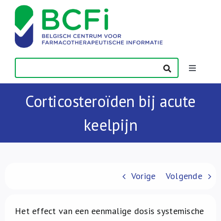
Skip
to
content
Toggle
Navigatio
Nieuws
Corticosteroïden bij acute
keelpijn
Publicaties
Vorming
Vorige
Volgende
Contact
Het effect van een eenmalige dosis systemische