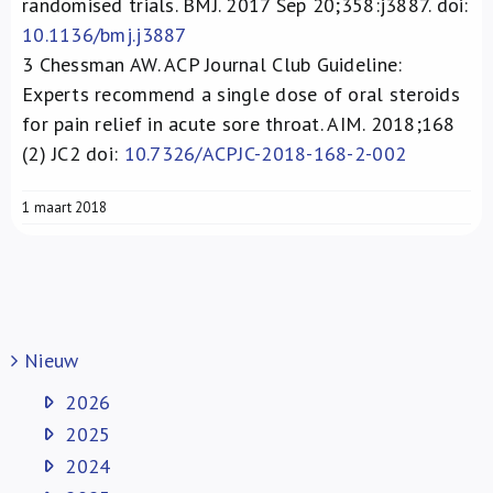
randomised trials. BMJ. 2017 Sep 20;358:j3887. doi:
10.1136/bmj.j3887
3
Chessman AW. ACP Journal Club Guideline:
Experts recommend a single dose of oral steroids
for pain relief in acute sore throat. AIM. 2018;168
(2) JC2 doi:
10.7326/ACPJC-2018-168-2-002
1 maart 2018
Nieuw
2026
2025
2024