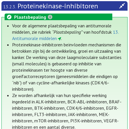
Proteïnekinase-inhibitoren
13.2.3.
Plaatsbepaling
Voor de algemene plaatsbepaling van antitumorale
middelen, zie rubriek
“Plaatsbepaling”
van hoofdstuk
13.
Antitumorale middelen
.
Proteïnekinase-inhibitoren beïnvloeden mechanismen die
betrokken zijn bij de ontwikkeling, groei en uitzaaiing van
kanker. De werking van deze laagmoleculaire substanties
(small molecules) is gebaseerd op inhibitie van
proteïnekinasen ter hoogte van diverse
groeifactorreceptoren (geneesmiddelen die eindigen op
“nib”) of van cycline-afhankelijke kinases (CDK4/6-
inhibitoren).
Ze worden afhankelijk van hun specifieke werking
ingedeeld in ALK-inhibitoren, BCR-ABL-inhibitoren, BRAF-
inhibitoren, BTK-inhibitoren, CDK4/6-inhibitoren, EGFR-
inhibitoren, FLT3-inhibitoren, JAK-inhibitoren, MEK-
inhibitoren, mTOR-inhibitoren, PI3K-inhibitoren, VEGFR-
inhibitoren en een aantal diverse.