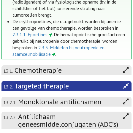
(radioliganden) of via fysiologische opname (bv. in de
schildklier of het bot) ioniserende straling naar
tumorcellen brengt.
De erythropoëtines, die o.a. gebruikt worden bij anemie
ten gevolge van chemotherapie, worden besproken in
2.3.1.1. Epoëtines
. De hematopoiëtische groeifactoren
gebruikt bij neutropenie door chemotherapie, worden
besproken in
2.3.3. Middelen bij neutropenie en
stamcelmobilisatie
.
Chemotherapie
13.1.
Targeted therapie
13.2.
Monoklonale antilichamen
13.2.1.
Antilichaam-
13.2.2.
geneesmiddelconjugaten (ADC’s)