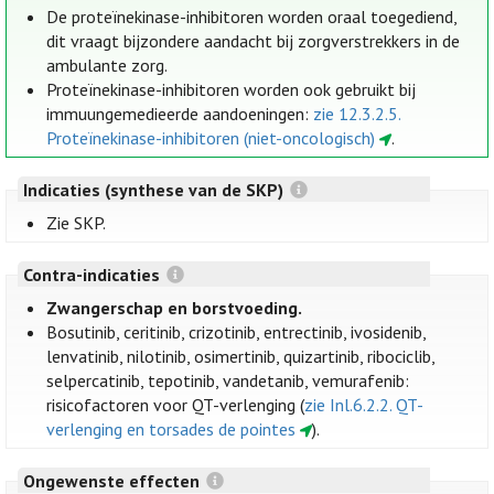
De proteïnekinase-inhibitoren worden oraal toegediend,
dit vraagt bijzondere aandacht bij zorgverstrekkers in de
ambulante zorg.
Proteïnekinase-inhibitoren worden ook gebruikt bij
immuungemedieerde aandoeningen:
zie 12.3.2.5.
Proteïnekinase-inhibitoren (niet-oncologisch)
.
Indicaties (synthese van de SKP)
Zie SKP.
Contra-indicaties
Zwangerschap en borstvoeding.
Bosutinib, ceritinib, crizotinib, entrectinib, ivosidenib,
lenvatinib, nilotinib, osimertinib, quizartinib, ribociclib,
selpercatinib, tepotinib, vandetanib, vemurafenib:
risicofactoren voor QT-verlenging (
zie Inl.6.2.2. QT-
verlenging en torsades de pointes
).
Ongewenste effecten