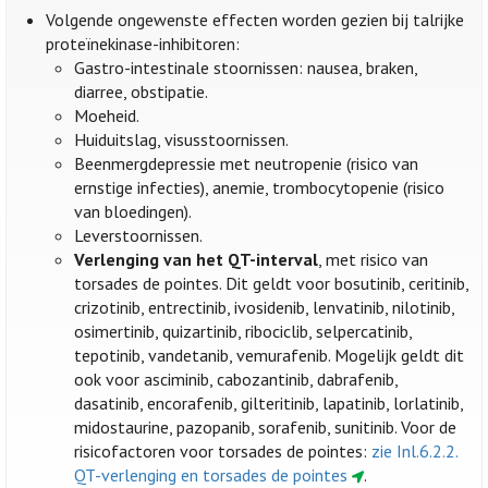
Volgende ongewenste effecten worden gezien bij talrijke
proteïnekinase-inhibitoren:
Gastro-intestinale stoornissen: nausea, braken,
diarree, obstipatie.
Moeheid.
Huiduitslag, visusstoornissen.
Beenmergdepressie met neutropenie (risico van
ernstige infecties), anemie, trombocytopenie (risico
van bloedingen).
Leverstoornissen.
Verlenging van het QT-interval
, met risico van
torsades de pointes. Dit geldt voor bosutinib, ceritinib,
crizotinib, entrectinib, ivosidenib, lenvatinib, nilotinib,
osimertinib, quizartinib, ribociclib, selpercatinib,
tepotinib, vandetanib, vemurafenib. Mogelijk geldt dit
ook voor asciminib, cabozantinib, dabrafenib,
dasatinib, encorafenib, gilteritinib, lapatinib, lorlatinib,
midostaurine, pazopanib, sorafenib, sunitinib. Voor de
risicofactoren voor torsades de pointes:
zie Inl.6.2.2.
QT-verlenging en torsades de pointes
.