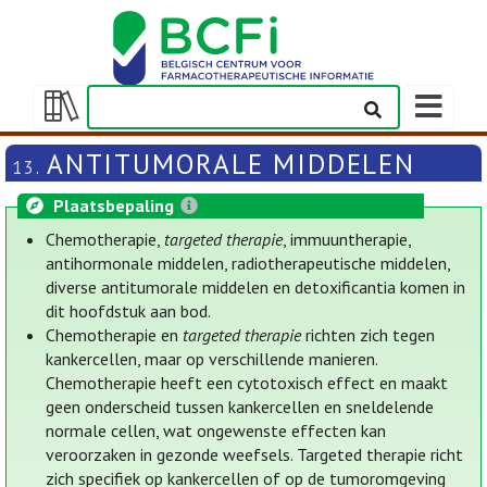
Weergeven
navigatieba
Weergeven/verbergen
inhoudstafel
ANTITUMORALE MIDDELEN
13.
Plaatsbepaling
Chemotherapie,
targeted therapie
, immuuntherapie,
antihormonale middelen, radiotherapeutische middelen,
diverse antitumorale middelen en detoxificantia komen in
dit hoofdstuk aan bod.
Chemotherapie en
targeted therapie
richten zich tegen
kankercellen, maar op verschillende manieren.
Chemotherapie heeft een cytotoxisch effect en maakt
geen onderscheid tussen kankercellen en sneldelende
normale cellen, wat ongewenste effecten kan
veroorzaken in gezonde weefsels. Targeted therapie richt
zich specifiek op kankercellen of op de tumoromgeving