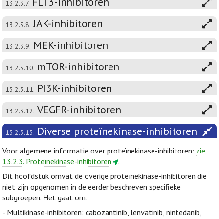
FLT3-inhibitoren
13.2.3.7.
JAK-inhibitoren
13.2.3.8.
MEK-inhibitoren
13.2.3.9.
mTOR-inhibitoren
13.2.3.10.
PI3K-inhibitoren
13.2.3.11.
VEGFR-inhibitoren
13.2.3.12.
Diverse proteïnekinase-inhibitoren
13.2.3.13.
Voor algemene informatie over proteïnekinase-inhibitoren:
zie
13.2.3. Proteïnekinase-inhibitoren
.
Dit hoofdstuk omvat de overige proteïnekinase-inhibitoren die
niet zijn opgenomen in de eerder beschreven specifieke
subgroepen. Het gaat om:
- Multikinase-inhibitoren: cabozantinib, lenvatinib, nintedanib,