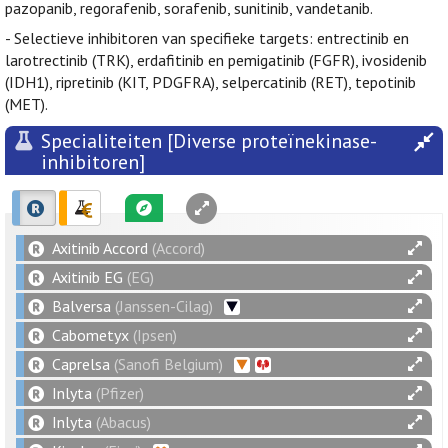
pazopanib, regorafenib, sorafenib, sunitinib, vandetanib.
- Selectieve inhibitoren van specifieke targets: entrectinib en
larotrectinib (TRK), erdafitinib en pemigatinib (FGFR), ivosidenib
(IDH1), ripretinib (KIT, PDGFRA), selpercatinib (RET), tepotinib
(MET).
Specialiteiten [Diverse proteïnekinase-
inhibitoren]
Axitinib Accord
(Accord)
Axitinib EG
(EG)
Balversa
(Janssen-Cilag)
Cabometyx
(Ipsen)
Caprelsa
(Sanofi Belgium)
Inlyta
(Pfizer)
Inlyta
(Abacus)