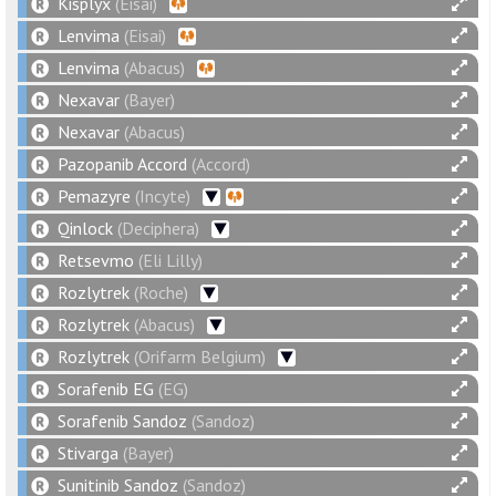
Kisplyx
(Eisai)
Lenvima
(Eisai)
Lenvima
(Abacus)
Nexavar
(Bayer)
Nexavar
(Abacus)
Pazopanib Accord
(Accord)
Pemazyre
(Incyte)
Qinlock
(Deciphera)
Retsevmo
(Eli Lilly)
Rozlytrek
(Roche)
Rozlytrek
(Abacus)
Rozlytrek
(Orifarm Belgium)
Sorafenib EG
(EG)
Sorafenib Sandoz
(Sandoz)
Stivarga
(Bayer)
Sunitinib Sandoz
(Sandoz)