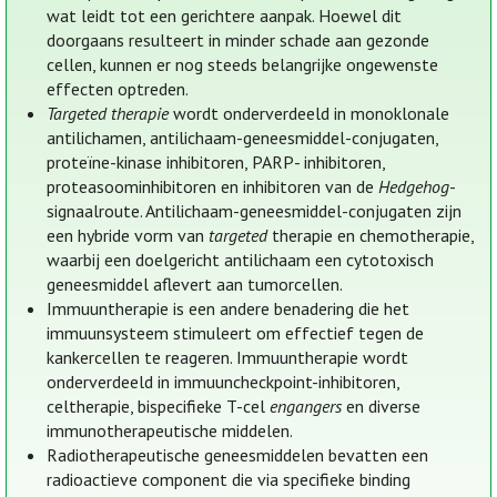
wat leidt tot een gerichtere aanpak. Hoewel dit
doorgaans resulteert in minder schade aan gezonde
cellen, kunnen er nog steeds belangrijke ongewenste
effecten optreden.
Targeted therapie
wordt onderverdeeld in monoklonale
antilichamen, antilichaam-geneesmiddel-conjugaten,
proteïne-kinase inhibitoren, PARP- inhibitoren,
proteasoominhibitoren en inhibitoren van de
Hedgehog
-
signaalroute. Antilichaam-geneesmiddel-conjugaten zijn
een hybride vorm van
targeted
therapie en chemotherapie,
waarbij een doelgericht antilichaam een cytotoxisch
geneesmiddel aflevert aan tumorcellen.
Immuuntherapie is een andere benadering die het
immuunsysteem stimuleert om effectief tegen de
kankercellen te reageren. Immuuntherapie wordt
onderverdeeld in immuuncheckpoint-inhibitoren,
celtherapie, bispecifieke T-cel
engangers
en diverse
immunotherapeutische middelen.
Radiotherapeutische geneesmiddelen bevatten een
radioactieve component die via specifieke binding