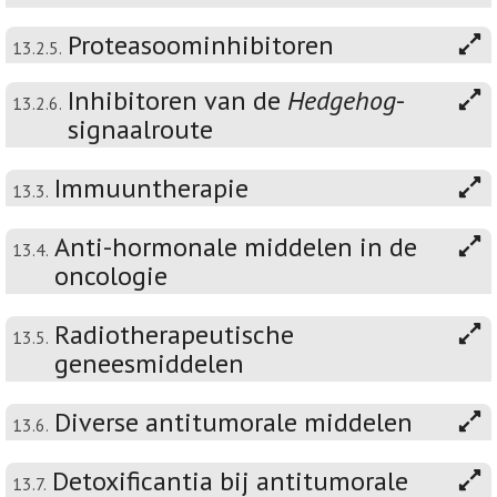
Proteasoominhibitoren
13.2.5.
Inhibitoren van de
Hedgehog
-
13.2.6.
signaalroute
Immuuntherapie
13.3.
Anti-hormonale middelen in de
13.4.
oncologie
Radiotherapeutische
13.5.
geneesmiddelen
Diverse antitumorale middelen
13.6.
Detoxificantia bij antitumorale
13.7.