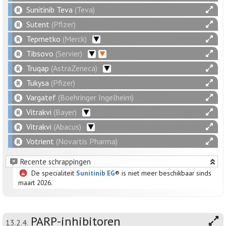
Sunitinib Teva
(Teva)
Sutent
(Pfizer)
Tepmetko
(Merck)
Tibsovo
(Servier)
Truqap
(AstraZeneca)
Tukysa
(Pfizer)
Vargatef
(Boehringer Ingelheim)
Vitrakvi
(Bayer)
Vitrakvi
(Abacus)
Votrient
(Novartis Pharma)
Recente schrappingen
De specialiteit
Sunitinib EG
® is niet meer beschikbaar sinds
maart 2026.
PARP-inhibitoren
13.2.4.