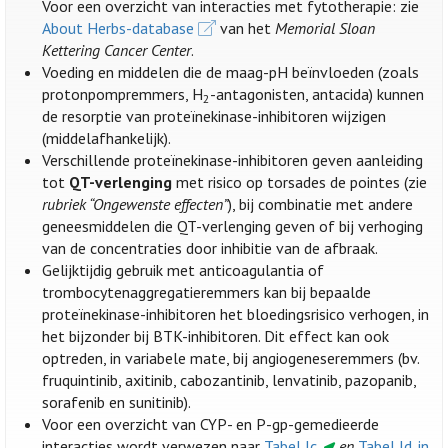
Voor een overzicht van interacties met fytotherapie: zie
About Herbs-database
van het
Memorial Sloan
Kettering Cancer Center
.
Voeding en middelen die de maag-pH beïnvloeden (zoals
protonpompremmers, H
-antagonisten, antacida) kunnen
2
de resorptie van proteïnekinase-inhibitoren wijzigen
(middelafhankelijk).
Verschillende proteïnekinase-inhibitoren geven aanleiding
tot
QT-verlenging
met risico op torsades de pointes (zie
rubriek “Ongewenste effecten”
), bij combinatie met andere
geneesmiddelen die QT-verlenging geven of bij verhoging
van de concentraties door inhibitie van de afbraak.
Gelijktijdig gebruik met anticoagulantia of
trombocytenaggregatieremmers kan bij bepaalde
proteïnekinase-inhibitoren het bloedingsrisico verhogen, in
het bijzonder bij BTK-inhibitoren. Dit effect kan ook
optreden, in variabele mate, bij angiogeneseremmers (bv.
fruquintinib, axitinib, cabozantinib, lenvatinib, pazopanib,
sorafenib en sunitinib).
Voor een overzicht van CYP- en P-gp-gemedieerde
interacties wordt verwezen naar
Tabel Ic.
en
Tabel Id. in