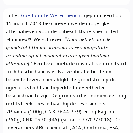
Over ons
In het
Goed om te Weten bericht
gepubliceerd op
FR
15 maart 2018 beschreven we de mogelijke
alternatieven voor de onbeschikbare specialiteit
Maniprex®. We schreven: “
Door gebrek aan de
grondstof lithiumcarbonaat is een magistrale
bereiding op dit moment echter geen haalbaar
alternatief.
” Een lezer meldde ons dat de grondstof
toch beschikbaar was. Na verificatie bij de ons
bekende leveranciers blijkt de grondstof op dit
ogenblik slechts in beperkte hoeveelheden
beschikbaar te zijn. De grondstof is momenteel nog
rechtstreeks bestelbaar bij de leveranciers
2Pharma (100g; CNK 2644-359) en bij Fagron
(250g; CNK 0320-945) (situatie 27/03/2018). De
leveranciers ABC-chemicals, ACA, Conforma, FSA,