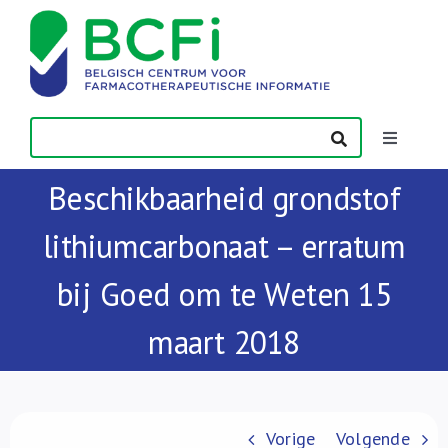
Skip
to
content
Toggle
Navigatio
Beschikbaarheid grondstof
Nieuws
lithiumcarbonaat – erratum
Publicaties
bij Goed om te Weten 15
Vorming
maart 2018
Contact
Vorige
Volgende