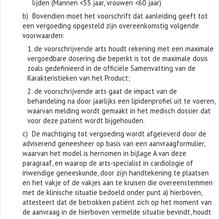
lijden (Mannen <55 jaar, vrouwen <60 jaar)
b) Bovendien moet het voorschrift dat aanleiding geeft tot
een vergoeding opgesteld zijn overeenkomstig volgende
voorwaarden:
1. de voorschrijvende arts houdt rekening met een maximale
vergoedbare dosering die beperkt is tot de maximale dosis
zoals gedefinieerd in de officiële Samenvatting van de
Karakteristieken van het Product;
2. de voorschrijvende arts gaat de impact van de
behandeling na door jaarlijks een lipidenprofiel uit te voeren,
waarvan melding wordt gemaakt in het medisch dossier dat
voor deze patiënt wordt bijgehouden.
c) De machtiging tot vergoeding wordt afgeleverd door de
adviserend geneesheer op basis van een aanvraagformulier,
waarvan het model is hernomen in bijlage A van deze
paragraaf, en waarop de arts-specialist in cardiologie of
inwendige geneeskunde, door zijn handtekening te plaatsen
en het vakje of de vakjes aan te kruisen die overeenstemmen
met de klinische situatie bedoeld onder punt a) hierboven,
attesteert dat de betrokken patiënt zich op het moment van
de aanvraag in de hierboven vermelde situatie bevindt, houdt