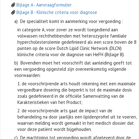
Bijlage A - Aanvraagformulier
Bijlage B - Klinische criteria voor diagnose
a) De specialiteit komt in aanmerking voor vergoeding :
in categorie A, voor zover ze wordt toegediend aan
volwassen rechthebbenden met heterozygote familiale
hypercholesterolemie gedefinieerd als een score boven de 8
punten op de score Dutch Lipid Clinic Network (DLCN)
klinische criteria voor de diagnose van HeFH (Bijlage B).
b) Bovendien moet het voorschrift dat aanleiding geeft tot
een vergoeding opgesteld zijn overeenkomstig volgende
voorwaarden:
1. de voorschrijvende arts houdt rekening met een maximale
vergoedbare dosering die beperkt is tot de maximale dosis
zoals gedefinieerd in de officiële Samenvatting van de
Karakteristieken van het Product;
2. de voorschrijvende arts gaat de impact van de
behandeling na door jaarlijks een lipidenprofiel uit te voeren,
waarvan melding wordt gemaakt in het medisch dossier dat
voor deze patiënt wordt bijgehouden.
c) De machtiging tot vergoeding wordt afgeleverd door de