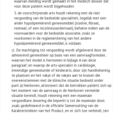
waarvan melding wordt gemaakt in het medisch dossier dat
voor deze patiënt wordt bijgehouden.
3. de voorschrijvende arts houdt rekening met de niet
vergoeding van de bedoelde specialiteit, tegelijk met een
ander hypolipemiërend geneesmiddel (statine, fibraat,
resinaat, of een nicotinezuurderivaat), behalve indien aan de
voorwaarden voor de bedoelde associatie, zoals ze
voorkomen in de reglementering van het andere
hypolipemiërend geneesmiddel, is voldaan.
c) De machtiging tot vergoeding wordt afgeleverd door de
adviserend geneesheer op basis van een aanvraagformulier,
waarvan het model is hernomen in bijlage A van deze
paragraaf, en waarop de arts-specialist in cardiologie,
inwendige geneeskunde of kinderarts, door zijn handtekening
te plaatsen en het vakje of de vakjes aan te kruisen die
overeenstemmen met de klinische situatie bedoeld onder
punt a) hierboven, attesteert dat de betrokken patiënt zich op
het moment van de aanvraag in de hierboven vermelde
situatie bevindt, houdt rekening met een maximale
vergoedbare dosering die beperkt is tot de maximale dosis
zoals gedefinieerd in de officiële Samenvatting van de
Karakteristieken van het Product, en er zich toe verbindt, ten