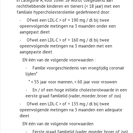
in categorie A, voor zover ze wordt toegediend aan
rechthebbende kinderen en tieners (< 18 jaar) met een
familiale hypercholesterolemie gedefinieerd door:
- Ofwel een LDL-C > of = 190 mg / dl bij twee
opeenvolgende metingen na 3 maanden onder een
aangepast dieet
- Ofwel een LDL-C > of = 160 mg / dl bij twee
opeenvolgende metingen na 3 maanden met een
aangepaste dieet
EN één van de volgende voorwaarden :
- Familie voorgeschiedenis van vroegtijdig coronair
lijden*
* < 55 jaar voor mannen, < 60 jaar voor vrouwen
- En / of een hoge initiële cholesterolwaarde in een
eerste graad familielid (vader, moeder, broer of zus)
- Ofwel een LDL-C > of = 135 mg / dl bij twee
opeenvolgende metingen na 3 maanden een adequate
dieet
EN één van de volgende voorwaarden
- Eerste graad familielid (vader, moeder, broer of zus)