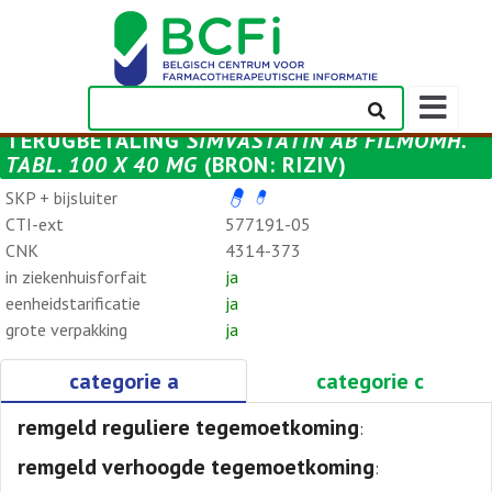
Weergeven
navigatieba
TERUGBETALING
SIMVASTATIN AB FILMOMH.
TABL. 100 X 40 MG
(BRON: RIZIV)
SKP + bijsluiter
CTI-ext
577191-05
CNK
4314-373
in ziekenhuisforfait
ja
eenheidstarificatie
ja
grote verpakking
ja
categorie a
categorie c
remgeld reguliere tegemoetkoming
:
remgeld verhoogde tegemoetkoming
: