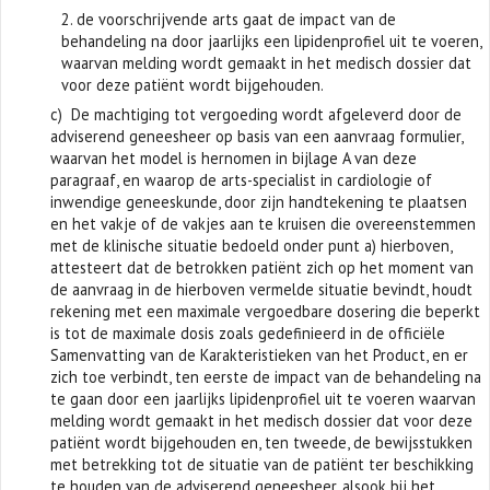
2. de voorschrijvende arts gaat de impact van de
behandeling na door jaarlijks een lipidenprofiel uit te voeren,
waarvan melding wordt gemaakt in het medisch dossier dat
voor deze patiënt wordt bijgehouden.
c) De machtiging tot vergoeding wordt afgeleverd door de
adviserend geneesheer op basis van een aanvraag formulier,
waarvan het model is hernomen in bijlage A van deze
paragraaf, en waarop de arts-specialist in cardiologie of
inwendige geneeskunde, door zijn handtekening te plaatsen
en het vakje of de vakjes aan te kruisen die overeenstemmen
met de klinische situatie bedoeld onder punt a) hierboven,
attesteert dat de betrokken patiënt zich op het moment van
de aanvraag in de hierboven vermelde situatie bevindt, houdt
rekening met een maximale vergoedbare dosering die beperkt
is tot de maximale dosis zoals gedefinieerd in de officiële
Samenvatting van de Karakteristieken van het Product, en er
zich toe verbindt, ten eerste de impact van de behandeling na
te gaan door een jaarlijks lipidenprofiel uit te voeren waarvan
melding wordt gemaakt in het medisch dossier dat voor deze
patiënt wordt bijgehouden en, ten tweede, de bewijsstukken
met betrekking tot de situatie van de patiënt ter beschikking
te houden van de adviserend geneesheer, alsook bij het