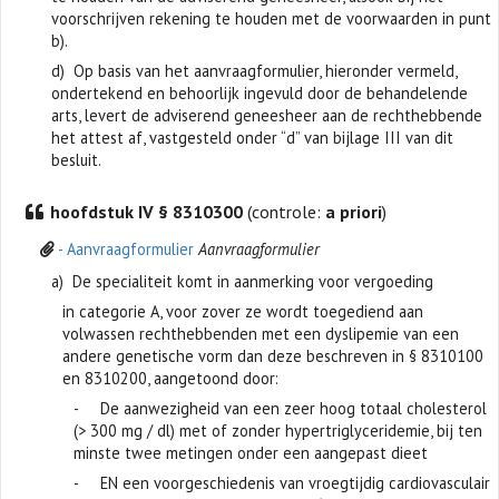
voorschrijven rekening te houden met de voorwaarden in punt
b).
d) Op basis van het aanvraagformulier, hieronder vermeld,
ondertekend en behoorlijk ingevuld door de behandelende
arts, levert de adviserend geneesheer aan de rechthebbende
het attest af, vastgesteld onder “d” van bijlage III van dit
besluit.
hoofdstuk IV § 8310300
(controle:
a priori
)
- Aanvraagformulier
Aanvraagformulier
a) De specialiteit komt in aanmerking voor vergoeding
in categorie A, voor zover ze wordt toegediend aan
volwassen rechthebbenden met een dyslipemie van een
andere genetische vorm dan deze beschreven in § 8310100
en 8310200, aangetoond door:
- De aanwezigheid van een zeer hoog totaal cholesterol
(> 300 mg / dl) met of zonder hypertriglyceridemie, bij ten
minste twee metingen onder een aangepast dieet
- EN een voorgeschiedenis van vroegtijdig cardiovasculair