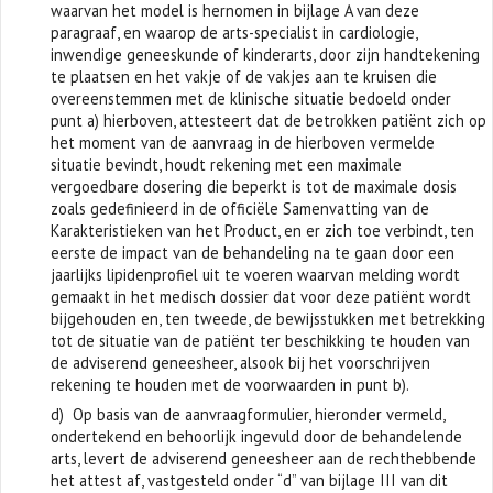
waarvan het model is hernomen in bijlage A van deze
paragraaf, en waarop de arts-specialist in cardiologie,
inwendige geneeskunde of kinderarts, door zijn handtekening
te plaatsen en het vakje of de vakjes aan te kruisen die
overeenstemmen met de klinische situatie bedoeld onder
punt a) hierboven, attesteert dat de betrokken patiënt zich op
het moment van de aanvraag in de hierboven vermelde
situatie bevindt, houdt rekening met een maximale
vergoedbare dosering die beperkt is tot de maximale dosis
zoals gedefinieerd in de officiële Samenvatting van de
Karakteristieken van het Product, en er zich toe verbindt, ten
eerste de impact van de behandeling na te gaan door een
jaarlijks lipidenprofiel uit te voeren waarvan melding wordt
gemaakt in het medisch dossier dat voor deze patiënt wordt
bijgehouden en, ten tweede, de bewijsstukken met betrekking
tot de situatie van de patiënt ter beschikking te houden van
de adviserend geneesheer, alsook bij het voorschrijven
rekening te houden met de voorwaarden in punt b).
d) Op basis van de aanvraagformulier, hieronder vermeld,
ondertekend en behoorlijk ingevuld door de behandelende
arts, levert de adviserend geneesheer aan de rechthebbende
het attest af, vastgesteld onder “d” van bijlage III van dit