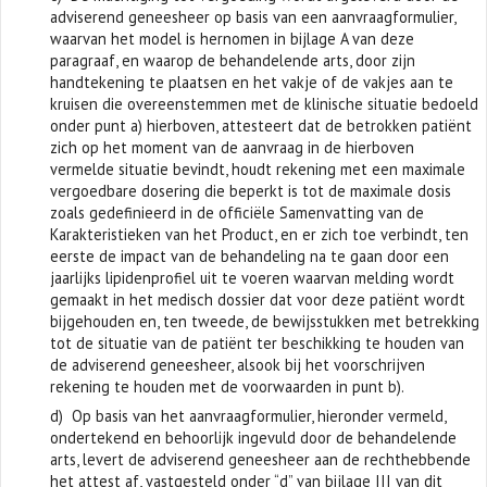
adviserend geneesheer op basis van een aanvraagformulier,
waarvan het model is hernomen in bijlage A van deze
paragraaf, en waarop de behandelende arts, door zijn
handtekening te plaatsen en het vakje of de vakjes aan te
kruisen die overeenstemmen met de klinische situatie bedoeld
onder punt a) hierboven, attesteert dat de betrokken patiënt
zich op het moment van de aanvraag in de hierboven
vermelde situatie bevindt, houdt rekening met een maximale
vergoedbare dosering die beperkt is tot de maximale dosis
zoals gedefinieerd in de officiële Samenvatting van de
Karakteristieken van het Product, en er zich toe verbindt, ten
eerste de impact van de behandeling na te gaan door een
jaarlijks lipidenprofiel uit te voeren waarvan melding wordt
gemaakt in het medisch dossier dat voor deze patiënt wordt
bijgehouden en, ten tweede, de bewijsstukken met betrekking
tot de situatie van de patiënt ter beschikking te houden van
de adviserend geneesheer, alsook bij het voorschrijven
rekening te houden met de voorwaarden in punt b).
d) Op basis van het aanvraagformulier, hieronder vermeld,
ondertekend en behoorlijk ingevuld door de behandelende
arts, levert de adviserend geneesheer aan de rechthebbende
het attest af, vastgesteld onder “d” van bijlage III van dit